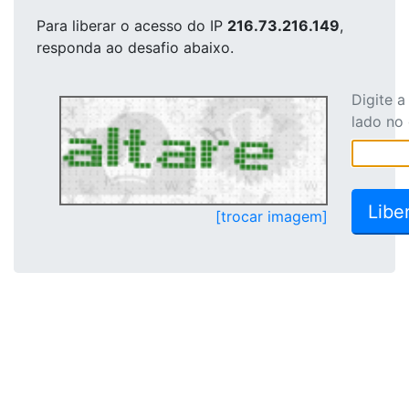
Para liberar o acesso
do IP
216.73.216.149
,
responda ao desafio abaixo.
Digite 
lado no
[trocar imagem]