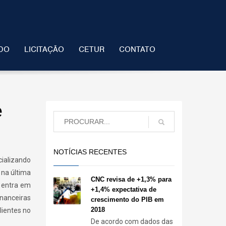
DO
LICITAÇÃO
CETUR
CONTATO
e
NOTÍCIAS RECENTES
cializando
 na última
CNC revisa de +1,3% para
e entra em
+1,4% expectativa de
inanceiras
crescimento do PIB em
2018
lientes no
De acordo com dados das