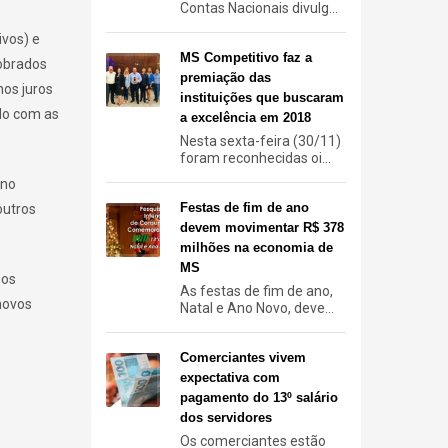
Contas Nacionais divulg...
ivos) e
MS Competitivo faz a
cobrados
premiação das
nos juros
instituições que buscaram
rdo com as
a excelência em 2018
Nesta sexta-feira (30/11)
foram reconhecidas oi...
 no
Festas de fim de ano
outros
devem movimentar R$ 378
milhões na economia de
MS
 os
As festas de fim de ano,
 novos
Natal e Ano Novo, deve...
Comerciantes vivem
expectativa com
pagamento do 13º salário
dos servidores
Os comerciantes estão