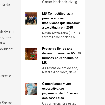
Contas Nacionais divulg...
ente da
MS Competitivo faz a
premiação das
instituições que buscaram
a excelência em 2018
olvido em
Nesta sexta-feira (30/11)
foram reconhecidas oi...
tor, mas
ar a
Festas de fim de ano
bilidade”,
devem movimentar R$ 378
milhões na economia de
MS
As festas de fim de ano,
Natal e Ano Novo, deve...
ntares e
Comerciantes vivem
expectativa com
pagamento do 13º salário
dos servidores
a Santos
Os comerciantes estão