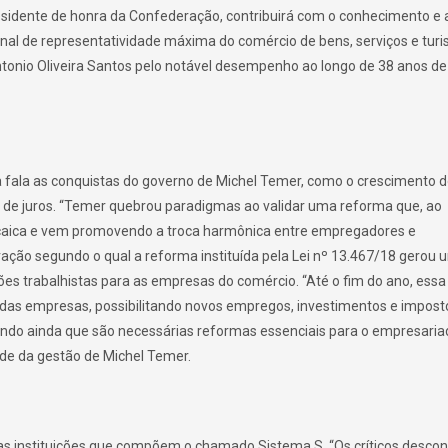
esidente de honra da Confederação, contribuirá com o conhecimento e 
ronal de representatividade máxima do comércio de bens, serviços e tur
tonio Oliveira Santos pelo notável desempenho ao longo de 38 anos de
ala as conquistas do governo de Michel Temer, como o crescimento do
 de juros. “Temer quebrou paradigmas ao validar uma reforma que, ao
rcaica e vem promovendo a troca harmônica entre empregadores e
ração segundo o qual a reforma instituída pela Lei nº 13.467/18 gerou
es trabalhistas para as empresas do comércio. “Até o fim do ano, ess
 das empresas, possibilitando novos empregos, investimentos e impost
tando ainda que são necessárias reformas essenciais para o empresari
dade da gestão de Michel Temer.
as instituições que compõem o chamado Sistema S. “Os críticos desc