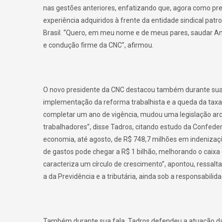
nas gestões anteriores, enfatizando que, agora como pr
experiência adquiridos à frente da entidade sindical pat
Brasil. “Quero, em meu nome e de meus pares, saudar An
e condução firme da CNC”, afirmou.
O novo presidente da CNC destacou também durante sua f
implementação da reforma trabalhista e a queda da taxa
completar um ano de vigência, mudou uma legislação a
trabalhadores”, disse Tadros, citando estudo da Confede
economia, até agosto, de R$ 748,7 milhões em indenizaçõ
de gastos pode chegar a R$ 1 bilhão, melhorando o caixa
caracteriza um círculo de crescimento”, apontou, ressal
a da Previdência e a tributária, ainda sob a responsabili
Também durante sua fala, Tadros defendeu a atuação d