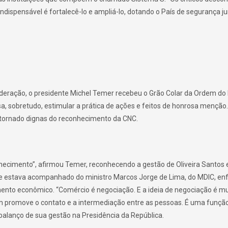
ndispensável é fortalecê-lo e ampliá-lo, dotando o País de segurança jur
ederação, o presidente Michel Temer recebeu o Grão Colar da Ordem do
a, sobretudo, estimular a prática de ações e feitos de honrosa menção.
e tornado dignas do reconhecimento da CNC.
ecimento”, afirmou Temer, reconhecendo a gestão de Oliveira Santos 
que estava acompanhado do ministro Marcos Jorge de Lima, do MDIC, enf
mento econômico. “Comércio é negociação. E a ideia de negociação é mu
m promove o contato e a intermediação entre as pessoas. É uma função
balanço de sua gestão na Presidência da República.