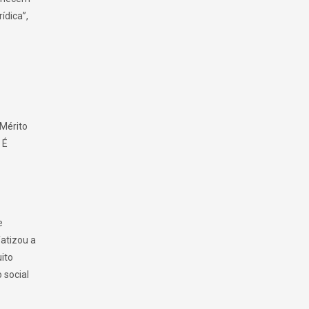
ídica”,
 Mérito
 É
e
atizou a
ito
 social