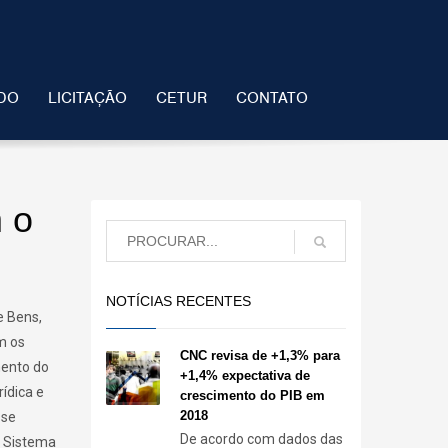
DO
LICITAÇÃO
CETUR
CONTATO
 o
NOTÍCIAS RECENTES
e Bens,
m os
CNC revisa de +1,3% para
mento do
+1,4% expectativa de
ídica e
crescimento do PIB em
2018
sse
De acordo com dados das
o Sistema