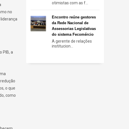
otimistas com as f...
a
ismo no
Encontro reúne gestores
 liderança
da Rede Nacional de
Assessorias Legislativas
do sistema Fecomércio
A gerente de relações
institucion...
 PIB, a
 uma
a redução
os, o que
ado, como
onhecem