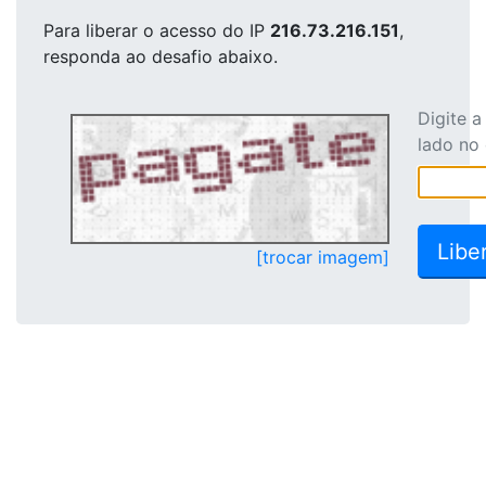
Para liberar o acesso
do IP
216.73.216.151
,
responda ao desafio abaixo.
Digite 
lado no
[trocar imagem]